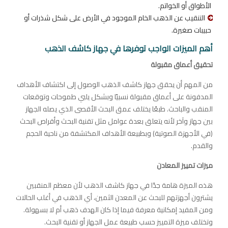
الأطواق أو الخواتم.
التنقيب عن الذهب الخام الموجود في الأرض على شكل شذرات أو
حبيبات صغيرة.
أهم الميزات الواجب توفرها في جهاز كاشف الذهب
تحقيق أعماق مقبولة
من المهم أن يحقق جهاز كاشف الذهب الوصول إلى اكتشاف الأهداف
المدفونة على أعماق مقبولة نسبيًا وبشكل يلبي طموحات وتوقعات
المنقب والباحث. طبعًا يختلف عمق البحث الأقصى الذي يصله الجهاز
بين جهاز وآخر لأنه يتعلق بعدة عوامل مثل تقنية البحث وأقراص البحث
(في الأجهزة الصوتية) وبطبيعة الأهداف المكتشفة من ناحية الحجم
والقدم.
ميزات تمييز المعادن
هذه الميزة هامة جدًا في جهاز كاشف الذهب لأن معظم المنقبين
يشترون أجهزتهم للبحث عن المعدن الثمين، أي الذهب في أغلب الحالات
ومن المفيد إمكانية معرفة فيما إذا كان الهدف ذهب أم لا بسهولة.
وتختلف ميزة التمييز حسب طبيعة عمل الجهاز أو تقنية البحث.