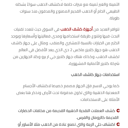
الثمينة والغير ثمينة مع ميزات خاصة لاكتشاف الذهب سواءً بشكله
الطبيعي الخام أو الذهب القديم المصنوع والمدفون منذ سنوات
طويلة.
تتوافر العديد من
أجهزة كشف الذهب
في السوق حيث تتعدد تقنيات
البحث فيها وتتنوع طريقة استخدامها ومدى فعاليتها وأسعارها ويوجد
الكثير من الخيارات بالنسبة للمشتري والمنقب. ومثال على جهاز كاشف
الذهب هو جهاز كلايزر ماكس 2 دي الذي يعد الأفضل في العالم
لكشف الذهب، وكذلك هناك جهاز كلايزر جي ار برو وكلا الجهازين من
شركة كلايزر الألمانية المشهورة.
استخدامات جهاز كاشف الذهب
كما يوحي الاسم فإن الجهاز مصمم خصيصا لاكتشاف الأجسام
المعدنية الذهبية والتي تكون مدفونة تحت الأرض ونذكر هنا بعض
الأمثلة على الاستخدامات:
كشف العملات النقدية الذهبية القديمة من مخلفات الحضارات
القديمة كالرومان والفرس.
اكتشاف حلي الزينة والتي تصنع عادة من الذهب مثلا الأساور أو