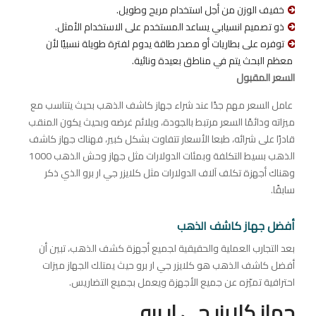
خفيف الوزن من أجل استخدام مريح وطويل.
ذو تصميم انسيابي يساعد المستخدم على الاستخدام الأمثل.
توفره على بطاريات أو مصدر طاقة يدوم لفترة طويلة نسبيًا لأن
معظم البحث يتم في مناطق بعيدة ونائية.
السعر المقبول
عامل السعر مهم جدًا عند شراء جهاز كاشف الذهب بحيث يتناسب مع
ميزاته ودائمًا السعر مرتبط بالجودة، ويلائم غرضه وبحيث يكون المنقب
قادرًا على شرائه، طبعا الأسعار تتفاوت بشكل كبير، فهناك جهاز كاشف
الذهب بسيط التكلفة وبمئات الدولارات مثل جهاز وحش الذهب 1000
وهناك أجهزة تكلف آلاف الدولارات مثل كلايزر جي ار برو الذي ذكر
سابقًا.
أفضل جهاز كاشف الذهب
بعد التجارب العملية والحقيقية لجميع أجهزة كشف الذهب، تبين أن
أفضل كاشف الذهب هو كلايزر جي ار برو حيث يمتلك الجهاز ميزات
احترافية تميّزه عن جميع الأجهزة ويعمل بجميع التضاريس.
جهاز كلايزر جي ار برو