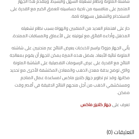
شاشته الملونة ونظام تشغيله السهل والبسيط. ويتقدم هذا الجهاز
المتميز على منافسيه من ناحية حساسيته للعمق الكبير مع القدرة على
الاستخدام والتشغيل بسهولة تامة.
حاز على اهتمام العديد من المنقبين والهواة بسبب نظام تشغيله
المذهل وأداءه الفائق مع ثبوتيته على الأعماق والمسافات الممتدة.
يأتي الجهاز مزودًا براسم للذبذبات يعرض النتائج عبر منحنيين على شاشته
الملونة ثنائية الأبعاد. بفضل هذه الميزة يمكن للجهاز أن يقوم بمعالجة
النتائج مع القدرة على عرض الرسومات التفصيلية على الشاشة الملونة
والتي توضح بدقة معدن الذهب والمعادن المكتشفة الأخرى مع تحديد
مكانها. وقد تم تطوير جهاز كلايزر ماكس لمساعدة عمال المناجم
ومستكشفي الذهب من أجل منحهم النتائج الدقيقة في أقصر وقت
ممكن.
تعرف على
جهاز كلايزر ماكس
التعليقات (0)