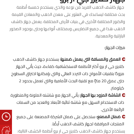
جهاز كاشف الذهب الفريد من نوعه والذي يستخدم خمسة أنظمة
بحث مختلفة ليساعدك في العثور على معدن الذهب والمعادن القيمة
والكنوز المختلفة الأخرى في بنيات الأرض المختلفة. يعمل جهاز كاشف
الذهب هذا في جميع التضاريس وبمختلف أنواعها وحتى بوجود الصخور
البازلتية والمعدنية.
ميزات الجهاز:
العمق والمسافة التي يعمل ضمنها:
يستخدم جهاز كاشف الذهب
كلايزر جي ار برو أكثر الأنظمة الاستكشافية كفاءة، حيث يأتي الجهاز
مزودًا بتقنيات الأمواج ذات التردد العالي والتي بإمكانها اختراق السطوح
حتى عمق 20 مترًا مع تقنية البحث الأمامية والتي تعمل بحدود 2
كيلومتر.
الشاشة المزود بها الجهاز:
يأتي الجهاز مع شاشته الملونة والمتطورة
ذات الاستخدام السهل مع شاشة ثنائية الأبعاد والعديد من السمات
الرائعة الأخرى.
ضمان المصنع:
ستحصل على ضمان الشركة المصنعة على جميع
المنتجات المرافقة لجهاز كاشف الذهب أيضًا.
يستخدم جهاز كاشف الذهب كلايزر جي ار برو أنظمة الكشف التالية: